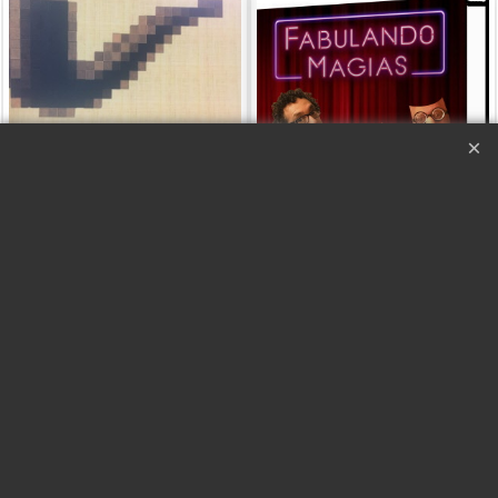
Esto no es una pipa -
Fabulando Magias -
Gonzalo Albiñana
Alberto Fábulo
EN ESPAÑOL
En Español
Haga "click" aquí
Haga "click" aquí