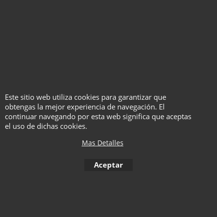
Este sitio web utiliza cookies para garantizar que
obtengas la mejor experiencia de navegación. El
continuar navegando por esta web significa que aceptas
el uso de dichas cookies.
Historia de magas
antiguas y modernas
Mas Detalles
Vol 1. Las primeras
Aceptar
magas - Gema Navarro
EN ESPAÑOL
Haga "click" aquí