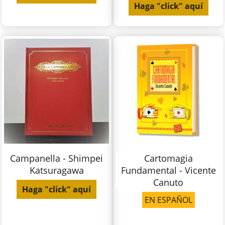
Haga "click" aquí
Campanella - Shimpei
Cartomagia
Katsuragawa
Fundamental - Vicente
Canuto
Haga "click" aquí
EN ESPAÑOL