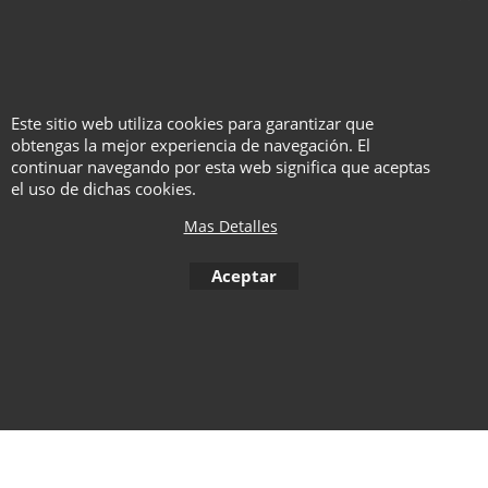
de los efectos.
Material de mucha utilidad para
quien quiera ahondar un poco en
este "mar de spray".
Este sitio web utiliza cookies para garantizar que
obtengas la mejor experiencia de navegación. El
continuar navegando por esta web significa que aceptas
el uso de dichas cookies.
To create online store ShopFactory eCommerce software was used.
Mas Detalles
Aceptar