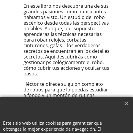
En este libro nos descubre una de sus
grandes pasiones como nunca antes
habíamos visto. Un estudio del robo
escénico desde todas las perspectivas
posibles. Aunque, por supuesto,
aprenderás las técnicas necesarias
para robar relojes, corbatas,
cinturones, gafas… los verdaderos
secretos se encuentran en los detalles
secretos. Aquí descubrirás cómo
gestionar psicológicamente el robo,
cómo cubrir tus acciones y ocultar tus
pasos.
Héctor te ofrece su guión completo
de robos para que lo puedas estudiar
a fondo y un montón de rutinas
completas de robo y magia para
añadir a tus espectáculos.
Este sitio web utiliza cookies para garantizar que
obtengas la mejor experiencia de navegación. El
To create online store ShopFactory eCommerce software was used.