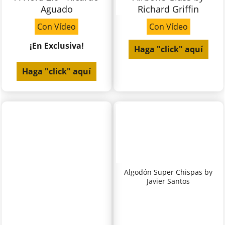
Aguado
Richard Griffin
Con Vídeo
Con Vídeo
¡En Exclusiva!
Haga "click" aquí
Haga "click" aquí
Algodón Super Chispas by
Javier Santos