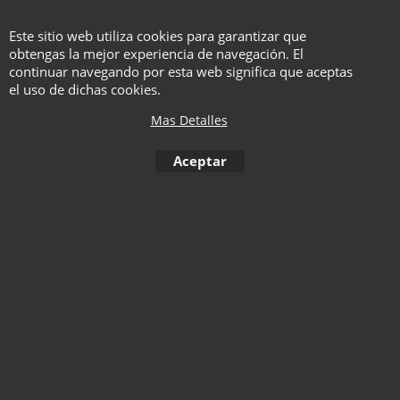
Este sitio web utiliza cookies para garantizar que
obtengas la mejor experiencia de navegación. El
Aparición Varita - Deluxe
continuar navegando por esta web significa que aceptas
el uso de dichas cookies.
Instrucciones en español.
Mas Detalles
Haga "click" aquí
Aceptar
1
2
3
4
5
6
7
8
9
10
11
12
13
14
15
16
17
18
19
20
Siguiente 
21
22
23