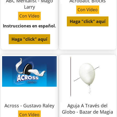
ABC Mentalist - Mago
Acrobatic Blocks
Larry
Con Vídeo
Con Vídeo
Haga "click" aquí
Instrucciones en español.
Haga "click" aquí
Across - Gustavo Raley
Aguja A Través del
Globo - Bazar de Magia
Con Vídeo