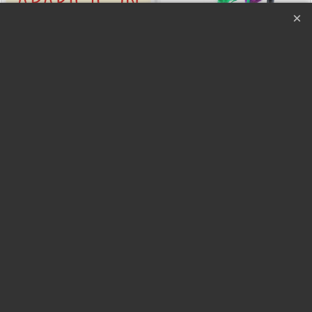
Aparición Copa - Ignacio
Aparición Flores en
López
Maceta Mediana by
Bodie Blake
Con Vídeo
Haga "click" aquí
Instrucciones en español
Haga "click" aquí