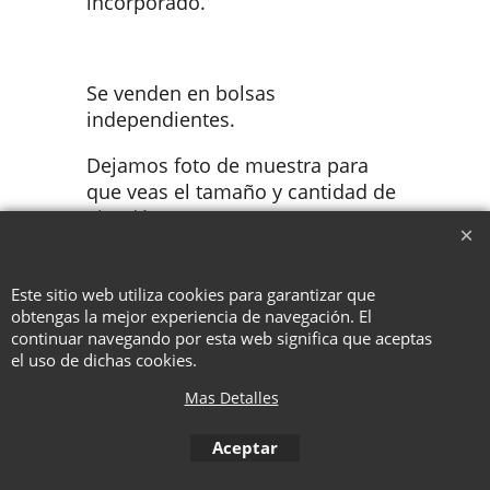
incorporado.
Se venden en bolsas
independientes.
Dejamos foto de muestra para
que veas el tamaño y cantidad de
algodón.
Este sitio web utiliza cookies para garantizar que
To create online store ShopFactory eCommerce software was used.
obtengas la mejor experiencia de navegación. El
continuar navegando por esta web significa que aceptas
el uso de dichas cookies.
Mas Detalles
Aceptar