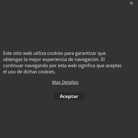
"Estoy usando AmazeBox en mi show. En cuanto lo vi
supe que cada mentalista y mago podría encontrar
un uso para él en su repertorio profesional"
Andi Gladwin
Este sitio web utiliza cookies para garantizar que
obtengas la mejor experiencia de navegación. El
To create online store ShopFactory eCommerce software was used.
continuar navegando por esta web significa que aceptas
el uso de dichas cookies.
Mas Detalles
Aceptar