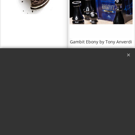
Gambit Ebony by Tony Anverdi
Galleta Mordida y
Gambit Enony by Tony
Recompuesta - Oreo
Anverdi
Con Vídeo
Haga "click" aquí
Haga "click" aquí