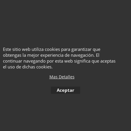
GAPS - Gonzalo
Este sitio web utiliza cookies para garantizar que
Albiñana
obtengas la mejor experiencia de navegación. El
continuar navegando por esta web significa que aceptas
Con Vídeo
el uso de dichas cookies.
Haga "click" aquí
Mas Detalles
Aceptar
1
2
3
4
5
6
7
8
9
10
< Anterior
11
12
13
14
15
16
17
18
19
20
21
22
23