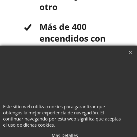
otro
Más de 400
encendidos con
la batería
completamente
cargada
Es tan fácil de configurar y
manejar que incluso un
Este sitio web utiliza cookies para garantizar que
principiante podría tenerlo en
obtengas la mejor experiencia de navegación. El
acción en solo 3 minutos de
continuar navegando por esta web significa que aceptas
extraerlo de la caja.
el uso de dichas cookies.
Mas Detalles