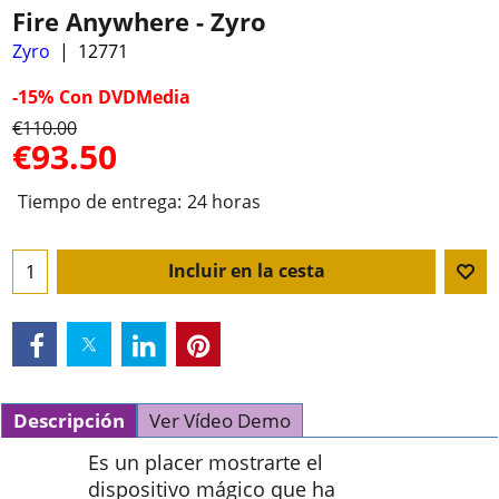
Fire Anywhere - Zyro
Zyro
12771
-15%
Con DVDMedia
€
110.00
€
93.50
Tiempo de entrega:
24 horas
Incluir en la cesta
Descripción
Ver Vídeo Demo
Es un placer mostrarte el
dispositivo mágico que ha