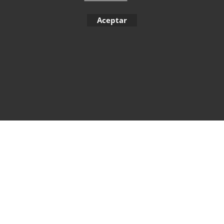
To create online store ShopFactory eCommerce software was used.
Aceptar