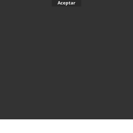
Aceptar
To create online store ShopFactory eCommerce software was used.