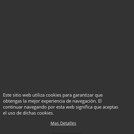
fácil de encontrar.
//INSTRUCCIONES TRADUCIDAS//
Instrucciones
subtituladas al
español
En exclusiva para Magos
Artesanos y, por supuesto,
contando con la autorización del
distribuidor, hemos traducido y
subtitulado las instrucciones de
Este sitio web utiliza cookies para garantizar que
este producto, para que no te
obtengas la mejor experiencia de navegación. El
pierdas ningún detalle.
continuar navegando por esta web significa que aceptas
Te proporcionamos el acceso a
el uso de dichas cookies.
las instrucciones originales y un
Mas Detalles
acceso anexo a las instrucciones
subtituladas al español.