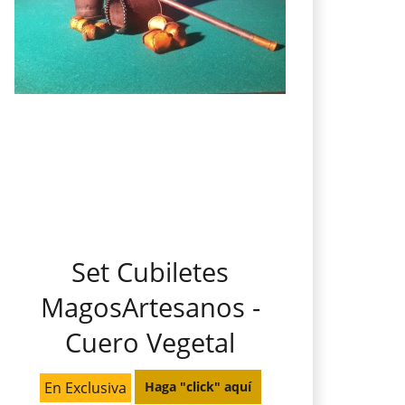
Set Cubiletes
MagosArtesanos -
Cuero Vegetal
En Exclusiva
Haga "click" aquí