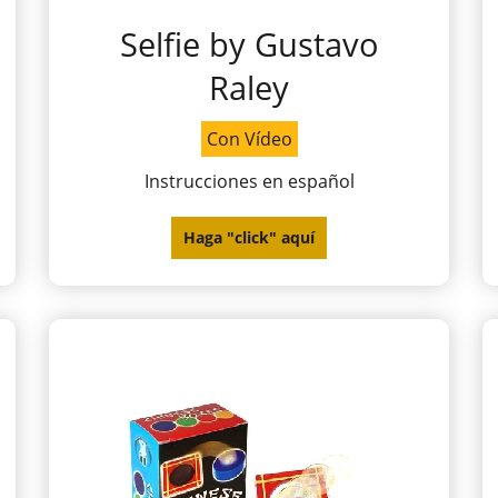
Selfie by Gustavo
Raley
Con Vídeo
Instrucciones en español
Haga "click" aquí