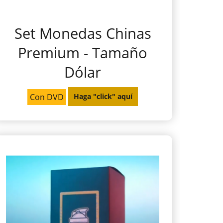
Set Monedas Chinas
Premium - Tamaño
Dólar
Con DVD
Haga "click" aquí