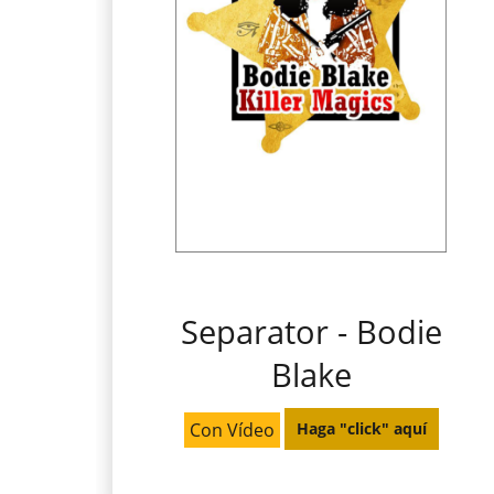
Separator - Bodie
Blake
Con Vídeo
Haga "click" aquí