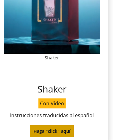
Shaker
Shaker
Con Vídeo
Instrucciones traducidas al español
Haga "click" aquí