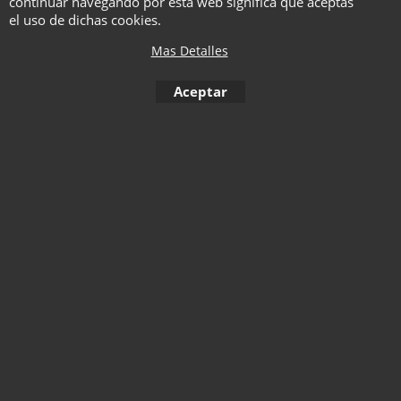
continuar navegando por esta web significa que aceptas
el uso de dichas cookies.
Haga "click" aquí
Mas Detalles
Aceptar
1
2
3
4
5
6
7
8
9
10
< Anterior
11
12
13
14
15
16
17
18
19
20
21
22
23
To create online store ShopFactory eCommerce software was used.