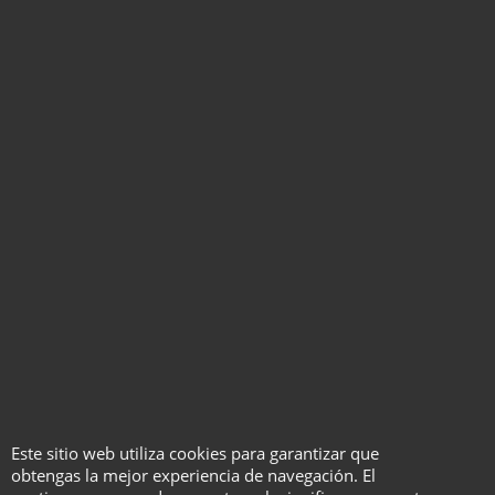
Rotuladores de
Rubber Cement
Recambio para el Color
Haga "click" aquí
Match - Tony Andverdi
Haga "click" aquí
Rubik's Cube 3D
Advertising - Henry
Evans y Martin Braessas
Este sitio web utiliza cookies para garantizar que
obtengas la mejor experiencia de navegación. El
Con Video