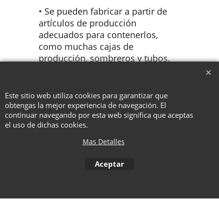
• Se pueden fabricar a partir de
artículos de producción
adecuados para contenerlos,
como muchas cajas de
producción, sombreros y tubos.
Este sitio web utiliza cookies para garantizar que
To create online store ShopFactory eCommerce software was used.
obtengas la mejor experiencia de navegación. El
continuar navegando por esta web significa que aceptas
el uso de dichas cookies.
Mas Detalles
Aceptar