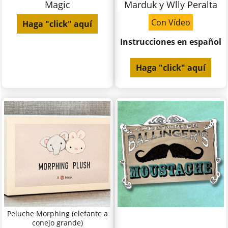
Magic
Marduk y Wlly Peralta
Con Vídeo
Haga "click" aquí
Instrucciones en español
Haga "click" aquí
Peluche Morphing (elefante a
conejo grande)