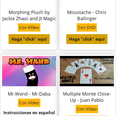
Morphing Plush by
Moustache - Chris
Jackie Zhaoi and Jt Magic
Ballinger
Con Vídeo
Con DVD
Haga "click" aquí
Haga "click" aquí
Mr.Wand - Mr.Daba
Multiple Monte Close-
Up - Juan Pablo
Con Vídeo
Con Vídeo
Instrucciones en español