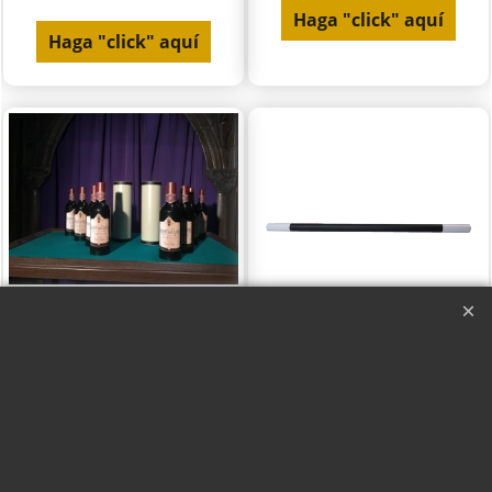
Haga "click" aquí
Haga "click" aquí
Multiplicación de
Multiplicación de Varitas
Botellas de Vino Deluxe
- Mr.Magic
- Tora Magic
Haga "click" aquí
Haga "click" aquí