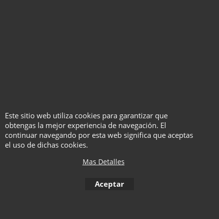
MVP Lite - Gonzalo
Albiñana
Este sitio web utiliza cookies para garantizar que
Con Vídeo
obtengas la mejor experiencia de navegación. El
continuar navegando por esta web significa que aceptas
Haga "click" aquí
el uso de dichas cookies.
Mas Detalles
Aceptar
1
2
3
4
5
6
7
8
9
10
< Anterior
11
12
13
14
15
16
17
18
19
20
21
22
23