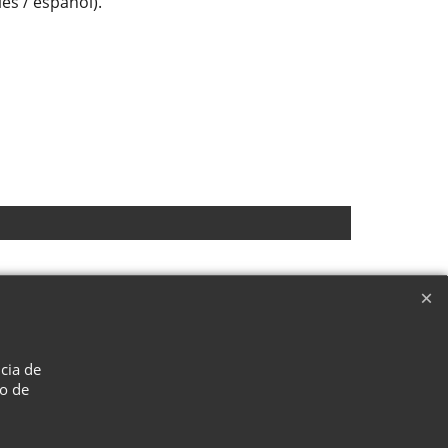
és / español).
ncia de
so de