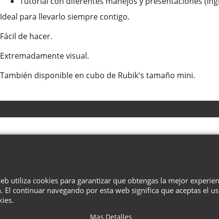
Tutorial con diferentes manejos y presentaciones (ingl
Ideal para llevarlo siempre contigo.
Fácil de hacer.
Extremadamente visual.
También disponible en cubo de Rubik's tamaño mini.
¿Quiénes Somos?
Términos
Privacidad
Cesta
Contacto
web utiliza cookies para garantizar que obtengas la mejor experie
. El continuar navegando por esta web significa que aceptas el u
To create online store
ShopFactory eCommerce
kies.
software was used.
Mas Detalles