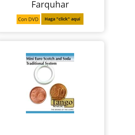
Farquhar
Con DVD
Haga "click" aquí