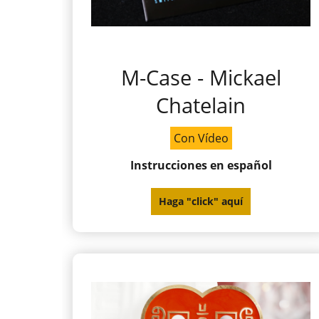
M-Case - Mickael
Chatelain
Con Vídeo
Instrucciones en español
Haga "click" aquí