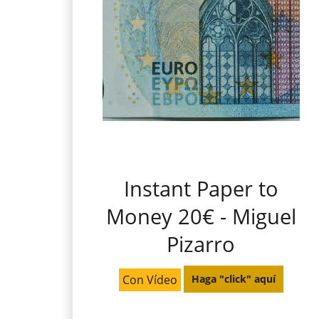
Instant Paper to
Money 20€ - Miguel
Pizarro
Con Vídeo
Haga "click" aquí