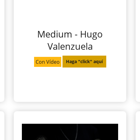
Medium - Hugo
Valenzuela
Con Vídeo
Haga "click" aquí