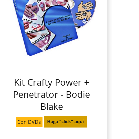
Kit Crafty Power +
Penetrator - Bodie
Blake
Con DVDs
Haga "click" aquí