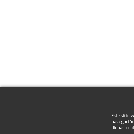
Este sitio 
navegación
dichas coo