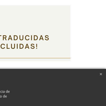
ncia de
so de