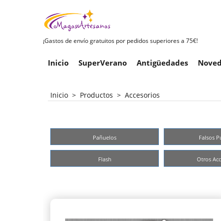
¡Gastos de envío gratuitos por pedidos superiores a 75€!
Inicio
SuperVerano
Antigüedades
Noved
Inicio
>
Productos
>
Accesorios
Pañuelos
Falsos P
Flash
Otros Acc