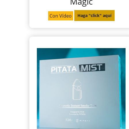
Magic
Con Vídeo
Haga "click" aquí