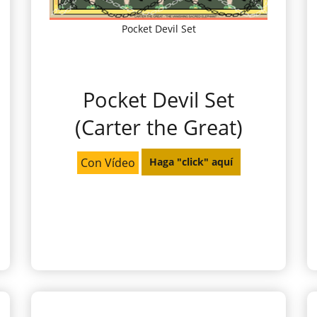
Pocket Devil Set
Pocket Devil Set
(Carter the Great)
Con Vídeo
Haga "click" aquí