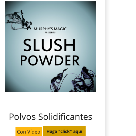
Polvos Solidificantes
Con Vídeo
Haga "click" aquí