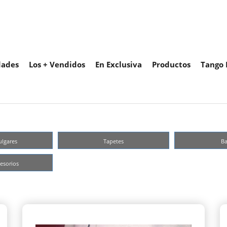
ades
Los + Vendidos
En Exclusiva
Productos
Tango 
ulgares
Tapetes
Ba
esorios