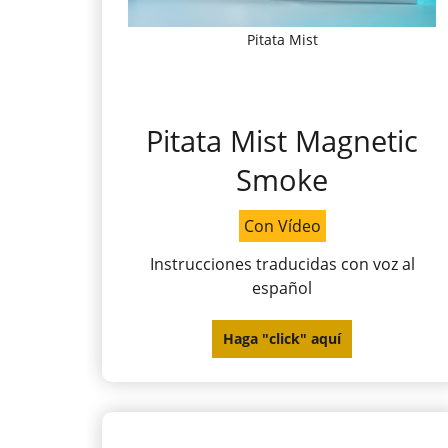
Pitata Mist
Pitata Mist Magnetic
Smoke
Con Vídeo
Instrucciones traducidas con voz al
español
Haga "click" aquí