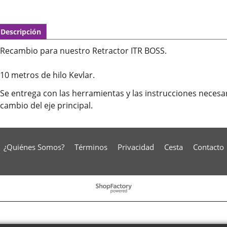
Descripción
Recambio para nuestro Retractor ITR BOSS.
10 metros de hilo Kevlar.
Se entrega con las herramientas y las instrucciones necesari
cambio del eje principal.
¿Quiénes Somos?
Términos
Privacidad
Cesta
Contacto
To create online store
ShopFactory eCommerce
software was used.