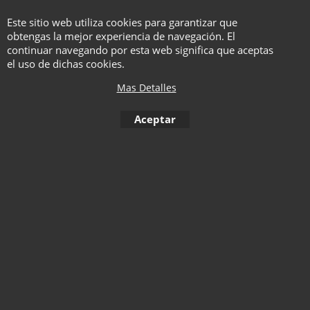
con voz al español
Este sitio web utiliza cookies para garantizar que
obtengas la mejor experiencia de navegación. El
Haga "click" aquí
continuar navegando por esta web significa que aceptas
el uso de dichas cookies.
Mas Detalles
1
2
3
4
5
6
7
8
9
10
Aceptar
< Anterior
11
12
13
14
15
16
17
18
19
20
21
22
23
To create online store ShopFactory eCommerce software was used.