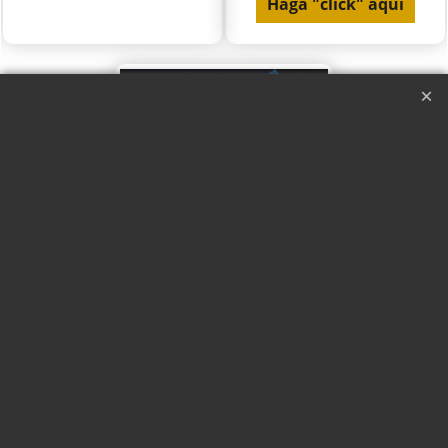
Haga "click" aquí
Venom Cube by Henry Harrius
Venom Cube by Henry
Harrius
Con Vídeo
Instrucciones traducidas