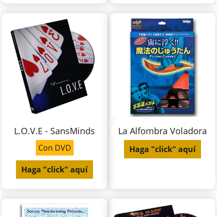
L.O.V.E - SansMinds
La Alfombra Voladora
Con DVD
Haga "click" aquí
Haga "click" aquí