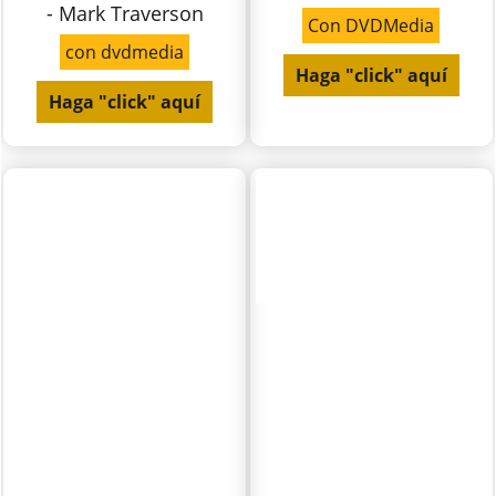
- Mark Traverson
Con DVDMedia
con dvdmedia
Haga "click" aquí
Haga "click" aquí