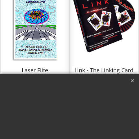
Laser Flite
Link - The Linking Card
Project - Christoph
Haga "click" aquí
Rossius
Con DVD
Haga "click" aquí