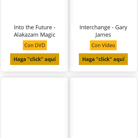
Into the Future -
Interchange - Gary
Alakazam Magic
James
Con DVD
Con Vídeo
Haga "click" aquí
Haga "click" aquí