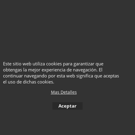
Linking Bands -
Charmed 2.0 - Bodie
Fernando Moreno
Blake
Este sitio web utiliza cookies para garantizar que
Con Vídeo
Con DVD
obtengas la mejor experiencia de navegación. El
continuar navegando por esta web significa que aceptas
Instrucciones en español
Instrucciones en español.
el uso de dichas cookies.
Mas Detalles
Haga "click" aquí
Haga "click" aquí
Aceptar
< Anterior
1
2
3
4
5
6
7
8