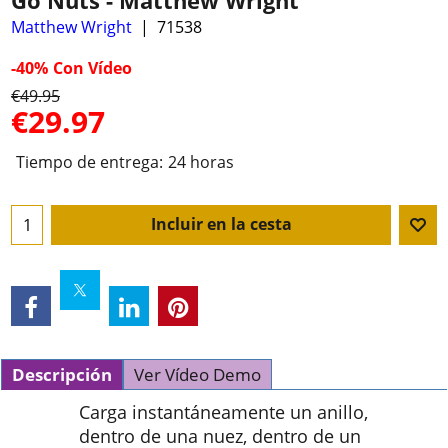
Go Nuts - Matthew Wright
Matthew Wright
71538
-40%
Con Vídeo
€
49.95
€
29.97
Tiempo de entrega:
24 horas
Incluir en la cesta
Descripción
Ver Vídeo Demo
Carga instantáneamente un anillo,
dentro de una nuez, dentro de un