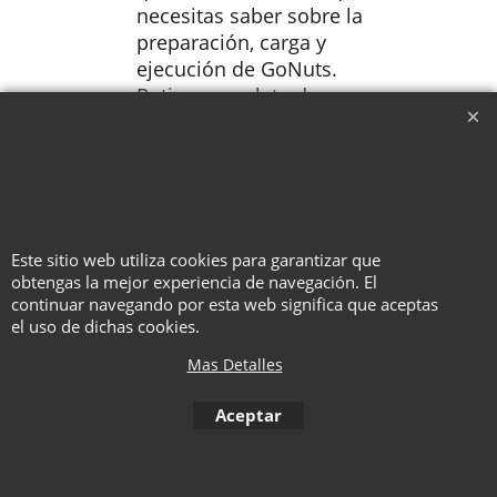
necesitas saber sobre la
preparación, carga y
ejecución de GoNuts.
Rutina completa de
Matthews: Ring on string.
Descarga adicional del truco
de escenario de Matthews
"Nut Dropper", que incluye
muchas rutinas y
explicaciones.
Este sitio web utiliza cookies para garantizar que
obtengas la mejor experiencia de navegación. El
continuar navegando por esta web significa que aceptas
el uso de dichas cookies.
To create online store ShopFactory eCommerce software was used.
Mas Detalles
Aceptar