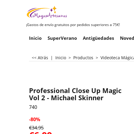
¡Gastos de envío gratuitos por pedidos superiores a 75€!
Inicio
SuperVerano
Antigüedades
Noved
<< Atrás
|
Inicio
>
Productos
>
Videoteca Mágic
Professional Close Up Magic
Vol 2 - Michael Skinner
740
-80%
€
34.95