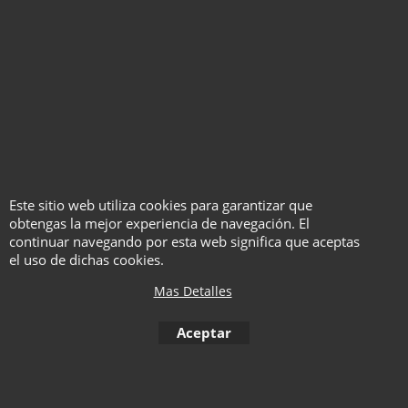
Haga "click" aquí
Este sitio web utiliza cookies para garantizar que
Red Mirror - Helder
obtengas la mejor experiencia de navegación. El
Guimarães
continuar navegando por esta web significa que aceptas
el uso de dichas cookies.
Mas Detalles
Aceptar
Haga "click" aquí