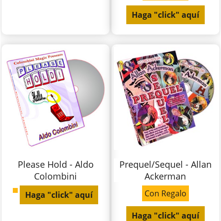
Haga "click" aquí
Please Hold - Aldo
Prequel/Sequel - Allan
Colombini
Ackerman
Con Regalo
Haga "click" aquí
Haga "click" aquí