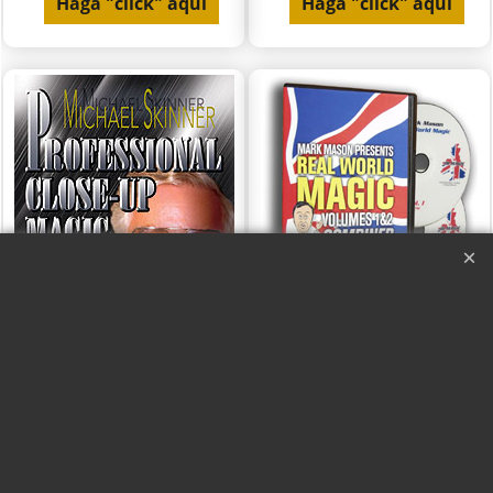
Haga "click" aquí
Haga "click" aquí
Professional Close Up
Real World (2 DVDs) -
Magic Vol 4 - Michael
Mark Mason
Skinner
Haga "click" aquí