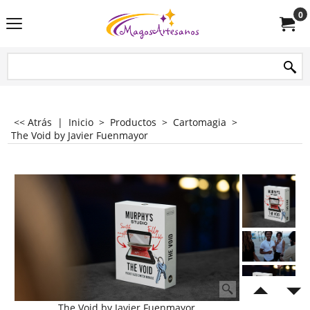
0
<< Atrás
|
Inicio
>
Productos
>
Cartomagia
>
The Void by Javier Fuenmayor
The Void by Javier Fuenmayor