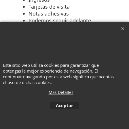
Tarjetas de visita
Notas adhesivas
Podemos seguir adelante...
Digamos que CUALQUIER COSA
dentro del marco puede ser
insertada secretamente, extraída
invisiblemente y convertirse
sigilosamente en CUALQUIER
Este sitio web utiliza cookies para garantizar que
COSA que desees.
obtengas la mejor experiencia de navegación. El
continuar navegando por esta web significa que aceptas
el uso de dichas cookies.
To create online store ShopFactory eCommerce software was used.
Mas Detalles
Aceptar