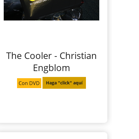
The Cooler - Christian
Engblom
Con DVD
Haga "click" aquí