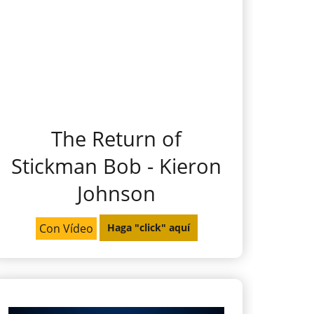
The Return of
Stickman Bob - Kieron
Johnson
Con Vídeo
Haga "click" aquí