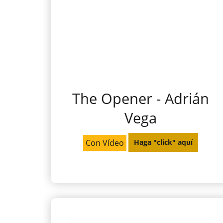
The Opener - Adrián
Vega
Con Vídeo
Haga "click" aquí