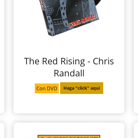
The Red Rising - Chris
Randall
Con DVD
Haga "click" aquí