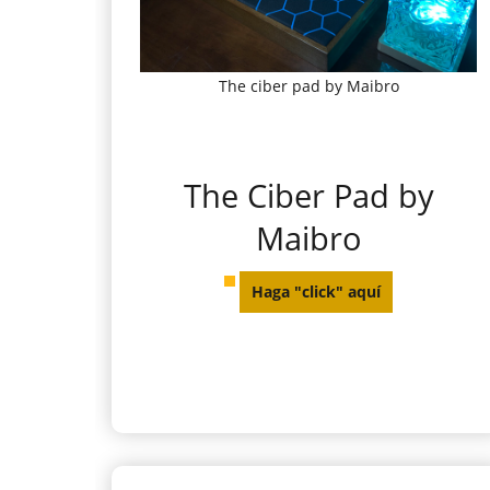
The ciber pad by Maibro
The Ciber Pad by
Maibro
Haga "click" aquí