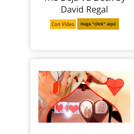
David Regal
Con Vídeo
Haga "click" aquí