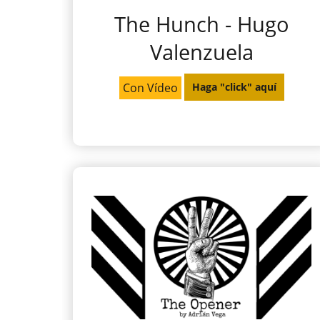
The Hunch - Hugo
Valenzuela
Con Vídeo
Haga "click" aquí