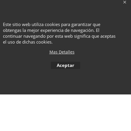
Este sitio web utiliza cookies para garantizar que
obtengas la mejor experiencia de navegación. El
To create online store ShopFactory eCommerce software was used.
continuar navegando por esta web significa que aceptas
el uso de dichas cookies.
Mas Detalles
Aceptar