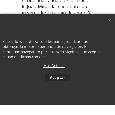
reconocida calidad de los trucos
de João Miranda, cada botella es
un verdadero trabajo de amor. Y
el método te impresionará tanto
como el efecto. ¡Una excelente
manera de empezar tu actuación!
Este sitio web utiliza cookies para garantizar que
obtengas la mejor experiencia de navegación. El
continuar navegando por esta web significa que aceptas
To create online store ShopFactory eCommerce software was used.
el uso de dichas cookies.
Mas Detalles
Aceptar