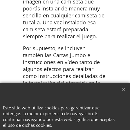
imagen en una camiseta que
podrás instalar de manera muy
sencilla en cualquier camiseta de
tu talla. Una vez instalado esa
camiseta estará preparada
siempre para realizar el juego.
Por supuesto, se incluyen
también las Cartas Jumbo e
instrucciones en vídeo tanto de
algunos efectos para realizar
como instrucciones detalladas de
la instalación del gimmick en la
camiseta.
Este sitio web utiliza cookies para garantizar que
obtengas la mejor experiencia de navegación. El
To create online store ShopFactory eCommerce software was used.
continuar navegando por esta web significa que aceptas
el uso de dichas cookies.