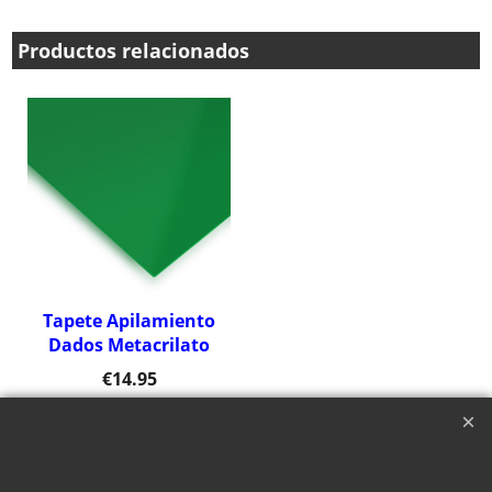
Productos relacionados
Tapete Apilamiento
Dados Metacrilato
€
14.95
Haga "click" aquí