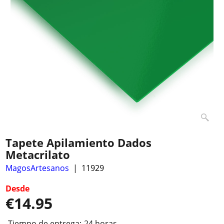
Tapete Apilamiento Dados
Metacrilato
MagosArtesanos
11929
Desde
€
14.95
Tiempo de entrega:
24 horas