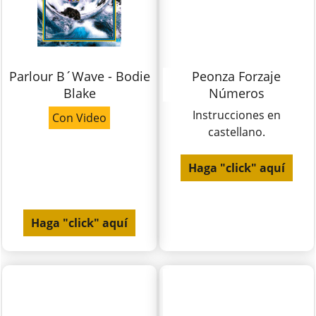
Parlour B´Wave - Bodie
Peonza Forzaje
Blake
Números
Instrucciones en
Con Video
castellano.
Haga "click" aquí
Haga "click" aquí