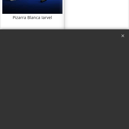
Pizarra Blanca Iarvel
Pizarra Blanca Iarvel
Pizarra Larry Mental Epic
- Mago Larry
Con Vídeo
Instrucciones en español.
Instrucciones
traducidas en español
Haga "click" aquí
Haga "click" aquí