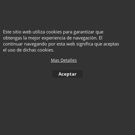
Pizarras Espiritistas -
Mago Larry
Este sitio web utiliza cookies para garantizar que
obtengas la mejor experiencia de navegación. El
Con Vídeo
continuar navegando por esta web significa que aceptas
Instrucciones en español
el uso de dichas cookies.
Mas Detalles
Haga "click" aquí
Aceptar
1
2
3
4
5
6
7
8
9
10
< Anterior
S
11
12
13
14
15
16