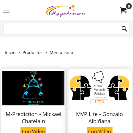
0
Inicio
>
Productos
>
Mentalismo
M-Prediction - Mickael
MVP Lite - Gonzalo
Chatelain
Albiñana
Con Vídeo
Con Vídeo