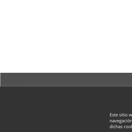
Este sitio 
navegación
dichas coo