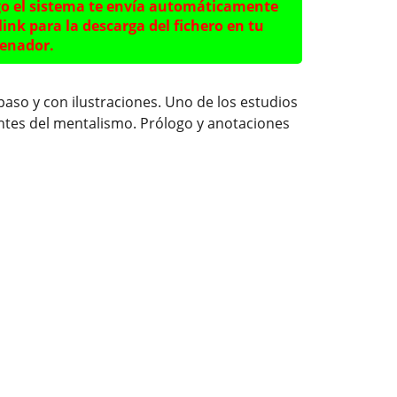
o el sistema te envía automáticamente
link para la descarga del fichero en tu
enador.
paso y con ilustraciones. Uno de los estudios
ntes del mentalismo. Prólogo y anotaciones