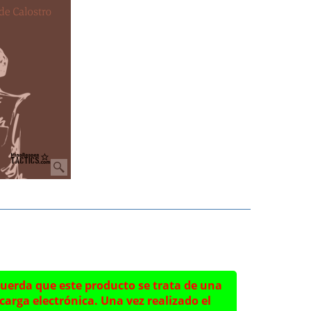
uerda que este producto se trata de una
carga electrónica. Una vez realizado el