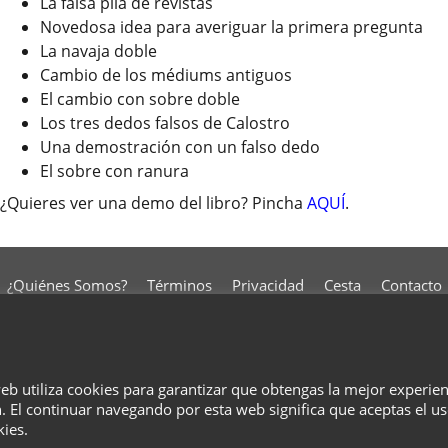
La falsa pila de revistas
Novedosa idea para averiguar la primera pregunta
La navaja doble
Cambio de los médiums antiguos
El cambio con sobre doble
Los tres dedos falsos de Calostro
Una demostración con un falso dedo
El sobre con ranura
¿Quieres ver una demo del libro? Pincha
AQUÍ
.
¿Quiénes Somos?
Términos
Privacidad
Cesta
Contacto
To create online store
ShopFactory eCommerce
software was used.
web utiliza cookies para garantizar que obtengas la mejor experie
. El continuar navegando por esta web significa que aceptas el u
kies.