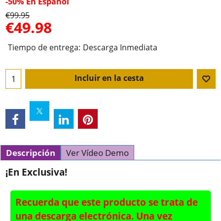
-50%
En Español
€
99.95
€
49.98
Tiempo de entrega:
Descarga Inmediata
Incluir en la cesta
Descripción
Ver Vídeo Demo
¡En Exclusiva!
Recuerda que este producto se trata de
una descarga electrónica. Una vez