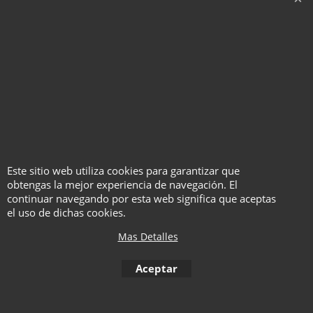
"Sin censuras, sin tapujos, sin suavizante... Así
es la obra cumbre de Keiz. Lo que a él siempre
le gustaría haber publicado pero la diplomacia
nunca se lo permitió hacer. Esta vez, abierto a
las más duras críticas en el mundo de la magia,
ofrece su obra de Magia Bizarra más
extremista de todas: El Libro de los Demonios.
Si no buscas hacer vivir a tus espectadores
experiencias extremas, este libro no es para ti".
Este sitio web utiliza cookies para garantizar que
obtengas la mejor experiencia de navegación. El
Ángel Torres.
continuar navegando por esta web significa que aceptas
el uso de dichas cookies.
Mas Detalles
To create online store ShopFactory eCommerce software was used.
Aceptar