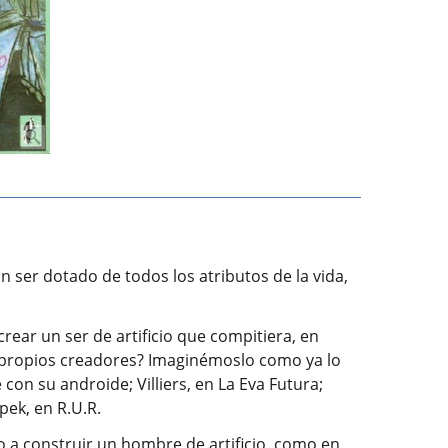
un ser dotado de todos los atributos de la vida,
crear un ser de artificio que compitiera, en
us propios creadores? Imaginémoslo como ya lo
on su androide; Villiers, en La Eva Futura;
pek, en R.U.R.
do a construir un hombre de artificio, como en