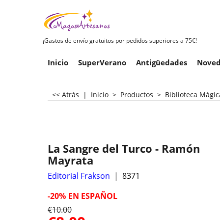
¡Gastos de envío gratuitos por pedidos superiores a 75€!
Inicio
SuperVerano
Antigüedades
Noved
<< Atrás
|
Inicio
>
Productos
>
Biblioteca Mágic
La Sangre del Turco - Ramón
Mayrata
Editorial Frakson
8371
-20%
EN ESPAÑOL
€
10.00