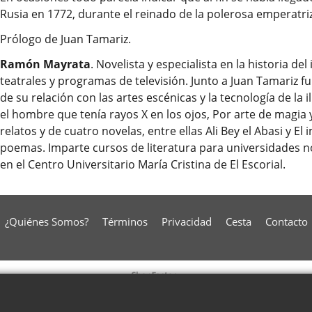
Rusia en 1772, durante el reinado de la polerosa emperatriz 
Prólogo de Juan Tamariz.
Ramón Mayrata
. Novelista y especialista en la historia d
teatrales y programas de televisión. Junto a Juan Tamariz fu
de su relación con las artes escénicas y la tecnología de la 
el hombre que tenía rayos X en los ojos, Por arte de magia 
relatos y de cuatro novelas, entre ellas Ali Bey el Abasi y E
poemas. Imparte cursos de literatura para universidades no
en el Centro Universitario María Cristina de El Escorial.
¿Quiénes Somos?
Términos
Privacidad
Cesta
Contacto
To create online store
ShopFactory eCommerce
software was used.