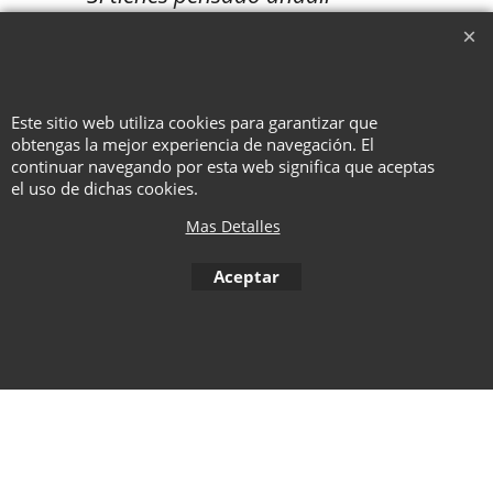
muchas unidades de un mismo
valor, consúltanos antes
disponibilidad.
Este sitio web utiliza cookies para garantizar que
obtengas la mejor experiencia de navegación. El
To create online store ShopFactory eCommerce software was used.
continuar navegando por esta web significa que aceptas
el uso de dichas cookies.
Mas Detalles
Aceptar