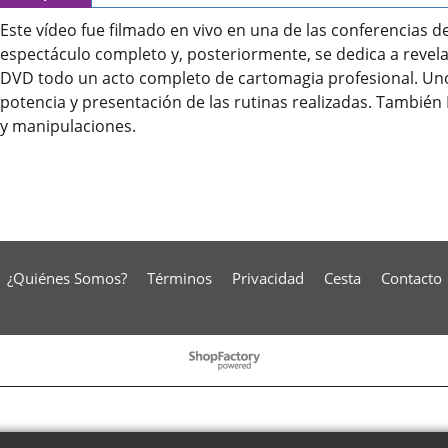
Este vídeo fue filmado en vivo en una de las conferencias d
espectáculo completo y, posteriormente, se dedica a revela
DVD todo un acto completo de cartomagia profesional. Uno 
potencia y presentación de las rutinas realizadas. Tambié
y manipulaciones.
¿Quiénes Somos?
Términos
Privacidad
Cesta
Contacto
To create online store
ShopFactory eCommerce
software was used.