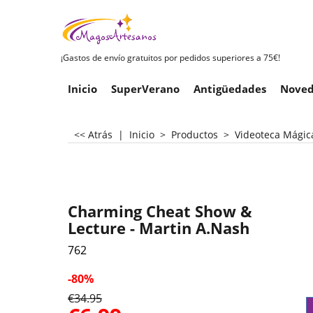
¡Gastos de envío gratuitos por pedidos superiores a 75€!
Inicio
SuperVerano
Antigüedades
Noved
<< Atrás
|
Inicio
>
Productos
>
Videoteca Mágic
Charming Cheat Show &
Lecture - Martin A.Nash
762
-80%
€
34.95