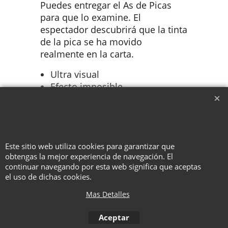
Puedes entregar el As de Picas
para que lo examine. El
espectador descubrirá que la tinta
de la pica se ha movido
realmente en la carta.
Ultra visual
Efecto imposible
Rutina profesional
Truco + Tarjeta de truco
incluida
Este sitio web utiliza cookies para garantizar que
obtengas la mejor experiencia de navegación. El
continuar navegando por esta web significa que aceptas
To create online store ShopFactory eCommerce software was used.
el uso de dichas cookies.
Mas Detalles
Aceptar