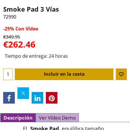
Smoke Pad 3 Vías
72990
-25%
Con Vídeo
€
349.95
€
262.46
Tiempo de entrega:
24 horas
Incluir en la cesta
Descripción
Ver Vídeo Demo
El
Smoke Pad
equilibra tamaño