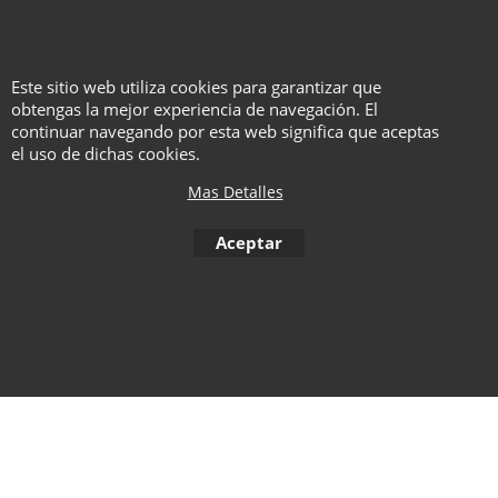
Dimensiones totales: 42 cm
x 32 cm x 3 cm
Franela: 40 cm x 30 cm
Este sitio web utiliza cookies para garantizar que
obtengas la mejor experiencia de navegación. El
continuar navegando por esta web significa que aceptas
el uso de dichas cookies.
To create online store ShopFactory eCommerce software was used.
Mas Detalles
Aceptar