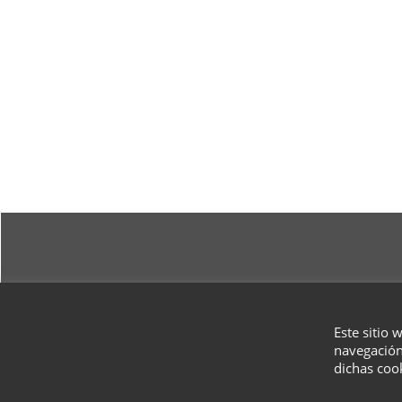
Este sitio 
navegación
dichas coo