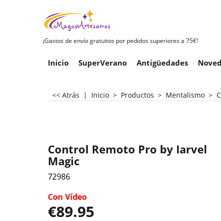
¡Gastos de envío gratuitos por pedidos superiores a 75€!
Inicio
SuperVerano
Antigüedades
Noved
<< Atrás
|
Inicio
>
Productos
>
Mentalismo
>
C
Control Remoto Pro by Iarvel
Magic
72986
Con Vídeo
€
89.95