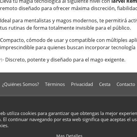
Lleva tu magia tecnológica al siguiente nivel con
Iarvel Rem
remoto diseñado para ofrecer máxima discreción, fiabilidad
Ideal para mentalistas y magos modernos, te permitirá activ
tus rutinas de forma totalmente invisible para el público.
Compacto, cómodo de usar y compatible con múltiples aplic
imprescindible para quienes buscan incorporar tecnología 
✨ Discreto, potente y diseñado para el mago exigente.
¿Quiénes Somos?
Términos
Privacidad
Cesta
Contacto
To create online store
ShopFactory eCommerce
web utiliza cookies para garantizar que obtengas la mejor experie
software was used.
. El continuar navegando por esta web significa que aceptas el u
kies.
Mas Detalles