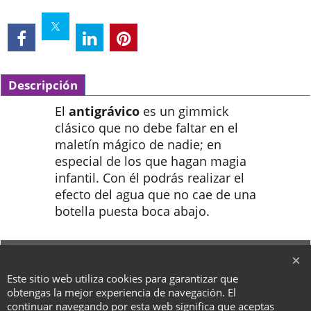
Descripción
El
antigrávico
es un gimmick
clásico que no debe faltar en el
maletín mágico de nadie; en
especial de los que hagan magia
infantil. Con él podrás realizar el
efecto del agua que no cae de una
botella puesta boca abajo.
To create online store ShopFactory eCommerce software was used.
Este sitio web utiliza cookies para garantizar que
obtengas la mejor experiencia de navegación. El
continuar navegando por esta web significa que aceptas