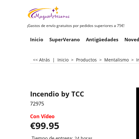
¡Gastos de envío gratuitos por pedidos superiores a 75€!
Inicio
SuperVerano
Antigüedades
Noved
<< Atrás
|
Inicio
>
Productos
>
Mentalismo
>
I
Incendio by TCC
72975
Con Vídeo
€
99.95
Tiempo de entrega:
24 horas