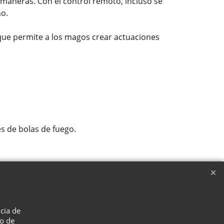
 maneras. Con el control remoto, incluso se
mo.
 que permite a los magos crear actuaciones
es de bolas de fuego.
ncia de
so de