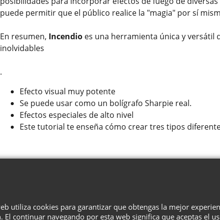
posibilidades para incorporar efectos de fuego de diversas
puede permitir que el público realice la "magia" por sí mis
En resumen,
Incendio
es una herramienta única y versátil
inolvidables
.
Efecto visual muy potente
Se puede usar como un bolígrafo Sharpie real.
Efectos especiales de alto nivel
Este tutorial te enseña cómo crear tres tipos diferent
¿Quiénes Somos?
Términos
Privacidad
Cesta
Contacto
web utiliza cookies para garantizar que obtengas la mejor experie
. El continuar navegando por esta web significa que aceptas el u
To create online store