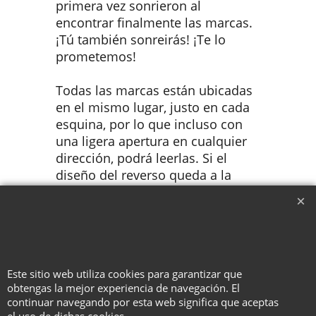
primera vez sonrieron al
encontrar finalmente las marcas.
¡Tú también sonreirás! ¡Te lo
prometemos!
Todas las marcas están ubicadas
en el mismo lugar, justo en cada
esquina, por lo que incluso con
una ligera apertura en cualquier
dirección, podrá leerlas. Si el
diseño del reverso queda a la
vista, podrá identificar el valor.
¡Más fácil imposible!
Disponibles en tarjetas Phoenix
con reverso rojo o azul.
Este sitio web utiliza cookies para garantizar que
obtengas la mejor experiencia de navegación. El
continuar navegando por esta web significa que aceptas
To create online store ShopFactory eCommerce software was used.