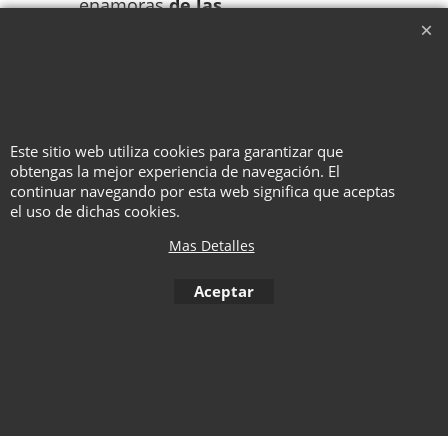
enamoras
de las
AmazeWands
tanto (o más) que
tu público!
Incluye: varitas apilables, una
varita desmontable e
instrucciones en video.
Este sitio web utiliza cookies para garantizar que
obtengas la mejor experiencia de navegación. El
continuar navegando por esta web significa que aceptas
el uso de dichas cookies.
To create online store ShopFactory eCommerce software was used.
Mas Detalles
Aceptar