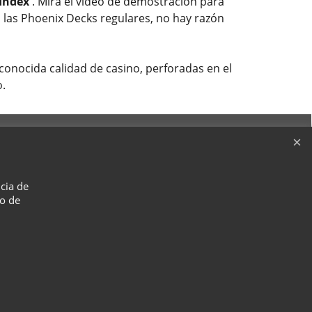
 Index
. Mira el video de demostración para
 las Phoenix Decks regulares, no hay razón
econocida calidad de casino, perforadas en el
o.
ncia de
so de