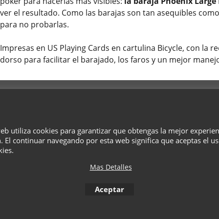
póker para hacerlas más visibles:
la baraja Phoenix Large
ver el resultado. Como las barajas son tan asequibles como
para no probarlas.
Impresas en US Playing Cards en cartulina Bicycle, con la r
dorso para facilitar el barajado, los faros y un mejor manej
¿Quiénes Somos?
Términos
Privacidad
Cesta
Contacto
web utiliza cookies para garantizar que obtengas la mejor experie
To create online store
. El continuar navegando por esta web significa que aceptas el u
ShopFactory eCommerce
software was used.
kies.
Mas Detalles
Aceptar