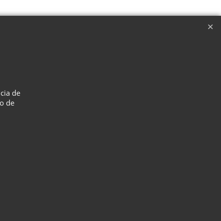
 boca de la copa: 80 mm, diámetro interior
ncia de
so de