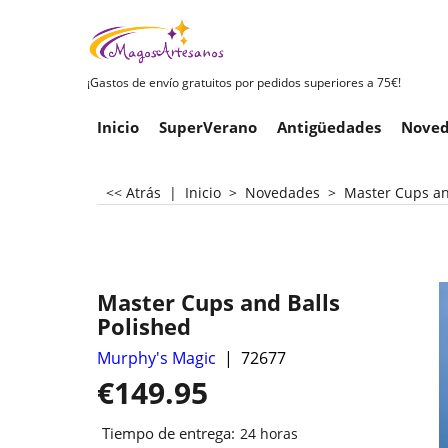
¡Gastos de envío gratuitos por pedidos superiores a 75€!
Inicio
SuperVerano
Antigüedades
Noved
<< Atrás
|
Inicio
>
Novedades
>
Master Cups an
Master Cups and Balls
Polished
Murphy's Magic
72677
€
149.95
Tiempo de entrega:
24 horas