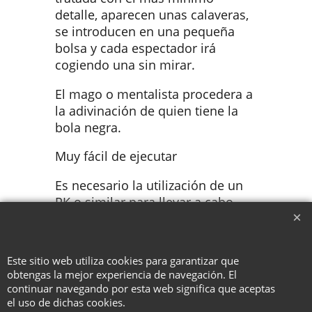
detalle, aparecen unas calaveras,
se introducen en una pequeña
bolsa y cada espectador irá
cogiendo una sin mirar.
El mago o mentalista procedera a
la adivinación de quien tiene la
bola negra.
Muy fácil de ejecutar
Es necesario la utilización de un
PK o similar para llevar a cabo
este efecto.
Este sitio web utiliza cookies para garantizar que
obtengas la mejor experiencia de navegación. El
To create online store ShopFactory eCommerce software was used.
continuar navegando por esta web significa que aceptas
el uso de dichas cookies.