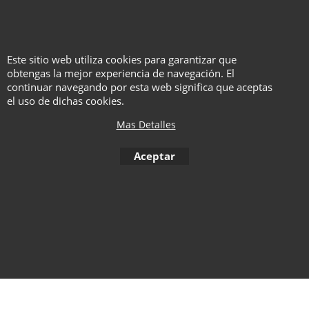
Todo esto y más en 330 páginas
con más de 180 imágenes. La
mayoría de estas imágenes no
Este sitio web utiliza cookies para garantizar que
se han visto en más de 100
obtengas la mejor experiencia de navegación. El
años.
continuar navegando por esta web significa que aceptas
el uso de dichas cookies.
Mas Detalles
To create online store ShopFactory eCommerce software was used.
Aceptar