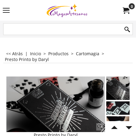
0
<< Atrás
|
Inicio
>
Productos
>
Cartomagia
>
Presto Printo by Daryl
Presto Printo by Daryl