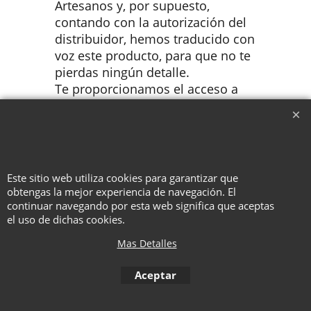
Artesanos y, por supuesto,
contando con la autorización del
distribuidor, hemos traducido con
voz este producto, para que no te
pierdas ningún detalle.
Te proporcionamos el acceso a
las instrucciones originales y un
acceso anexo a las instrucciones
al español.
Este sitio web utiliza cookies para garantizar que
obtengas la mejor experiencia de navegación. El
continuar navegando por esta web significa que aceptas
To create online store ShopFactory eCommerce software was used.
el uso de dichas cookies.
Mas Detalles
Aceptar