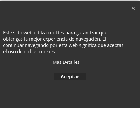
información sobre las increíbles
posibilidades que ofrece la línea
de monedas Tango.
Este sitio web utiliza cookies para garantizar que
obtengas la mejor experiencia de navegación. El
To create online store ShopFactory eCommerce software was used.
continuar navegando por esta web significa que aceptas
el uso de dichas cookies.
Mas Detalles
Aceptar