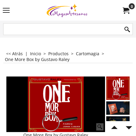
0
<< Atrás
|
Inicio
>
Productos
>
Cartomagia
>
One More Box by Gustavo Raley
One More Box by Gustavo Raley